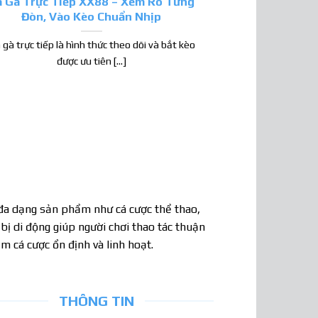
á Gà Trực Tiếp XX88 – Xem Rõ Từng
hản hồi trung bình
Đòn, Vào Kèo Chuẩn Nhịp
 gà trực tiếp là hình thức theo dõi và bắt kèo
được ưu tiên [...]
n đoạn kết nối. Nhà cái cho biết các link
iệc lưu sẵn đường dẫn sẽ giúp anh em chủ
c.
p đa dạng sản phẩm như cá cược thể thao,
t bị di động giúp người chơi thao tác thuận
m cá cược ổn định và linh hoạt.
THÔNG TIN