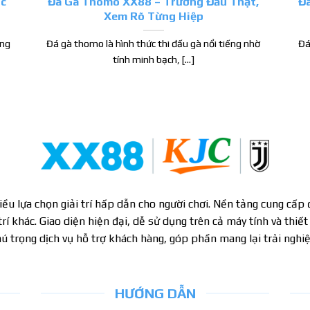
c
Đá Gà Thomo XX88 – Trường Đấu Thật,
Đ
y cập
Tỷ lệ ổn định
Thời gian p
Xem Rõ Từng Hiệp
heo IP
85%
~2,3 giây
ừng
Đá gà thomo là hình thức thi đấu gà nổi tiếng nhờ
Đá
92%
~1,9 giây
tính minh bạch, [...]
95%
~1,7 giây
97%
~1,5 giây
90%
~2,0 giây
ể truy cập XX88 mà không cần lo lắng về việc bị khóa IP hay giá
ống chính thức, với mức độ an toàn được đảm bảo lên tới 99%. V
 tránh rủi ro nhấn nhầm vào các link giả mạo không rõ nguồn gố
iều lựa chọn giải trí hấp dẫn cho người chơi. Nền tảng cung cấ
i trí khác. Giao diện hiện đại, dễ sử dụng trên cả máy tính và thiế
ú trọng dịch vụ hỗ trợ khách hàng, góp phần mang lại trải nghiệ
HƯỚNG DẪN