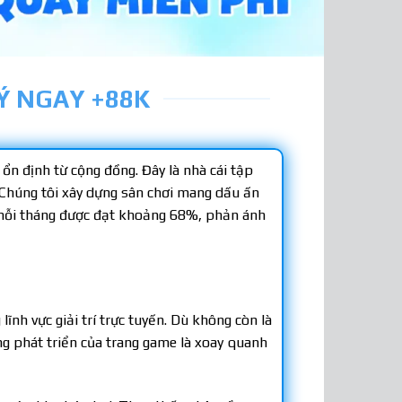
KÝ NGAY +88K
 ổn định từ cộng đồng. Đây là nhà cái tập
. Chúng tôi xây dựng sân chơi mang dấu ấn
ại mỗi tháng được đạt khoảng 68%, phản ánh
ĩnh vực giải trí trực tuyến. Dù không còn là
ớng phát triển của trang game là xoay quanh