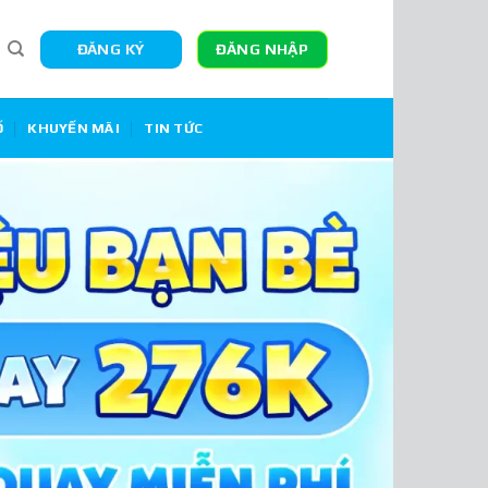
ĐĂNG KÝ
ĐĂNG NHẬP
Ố
KHUYẾN MÃI
TIN TỨC