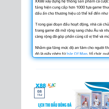
XX88 xây dựng hệ thống sản phẩm cá cược đ
tảng hiện cung cấp hơn 1000 tựa game thuộ
dấu ấn cho thương hiệu có thể kể đến như c
Trong giai đoạn đầu hoạt động, nhà cái chủ 
trang game đã mở rộng sang châu Âu và nh
càng rộng đã góp phần củng cố vị thế và mức
Nhằm gia tăng mức độ an tâm cho người tha
đó là giấy phép từ
Isle Of Man
, tổ chức qu
tạo dựng hình ảnh một sân chơi cá cược trự
08
Th2