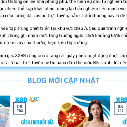
ổi thưởng online khá phong phú, thể hiện sự đầu tư nghiêm túc
c nhiều thể loại khác nhau, mang lại trải nghiệm liền mạch v
á cược bóng đá, casino trực tuyến, bắn cá đổi thưởng hay lô đề 
yếu tập trung phát triển tại khu vực châu Á. Sau quá trình nghiê
anh chóng ghi nhận mức tăng trưởng người chơi khoảng 65% chỉ 
 độ tin cậy của thương hiệu trên thị trường.
m gia, XX88 công bố rõ ràng các giấy phép hoạt động được cấp
ản lý cờ bạc trực tuyến uy tín hàng đầu thế giới. Bên cạnh đó, n
c tuyến an toàn, hợp pháp và có độ tin cậy cao.
BLOG MỚI CẬP NHẬT
08
08
Th2
Th2