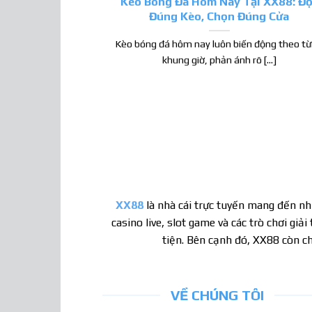
Kèo Bóng Đá Hôm Nay Tại XX88: Đọ
Loại link
Tình trạng tru
Đúng Kèo, Chọn Đúng Cửa
Link chính
Có thể bị chặn t
Kèo bóng đá hôm nay luôn biến động theo t
Link dự phòng 1
Không bị chặn
khung giờ, phản ánh rõ [...]
Link dự phòng 2
Không bị chặn
Link dự phòng 3
Không bị chặn
Link mirror
Không bị chặn
Thông qua các đường link trên, anh em có th
này đã được công khai trực tiếp trên hệ th
động hơn khi gặp sự cố truy cập. Đồng thời
XX88
là nhà cái trực tuyến mang đến nh
casino live, slot game và các trò chơi giả
tiện. Bên cạnh đó, XX88 còn ch
VỀ CHÚNG TÔI