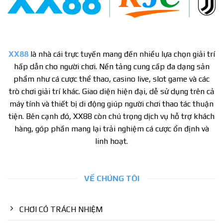
XX88
là nhà cái trực tuyến mang đến nhiều lựa chọn giải trí
hấp dẫn cho người chơi. Nền tảng cung cấp đa dạng sản
phẩm như cá cược thể thao, casino live, slot game và các
trò chơi giải trí khác. Giao diện hiện đại, dễ sử dụng trên cả
máy tính và thiết bị di động giúp người chơi thao tác thuận
tiện. Bên cạnh đó, XX88 còn chú trọng dịch vụ hỗ trợ khách
hàng, góp phần mang lại trải nghiệm cá cược ổn định và
linh hoạt.
VỀ CHÚNG TÔI
CHƠI CÓ TRÁCH NHIỆM