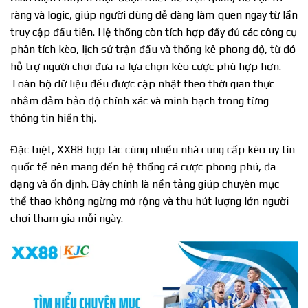
ràng và logic, giúp người dùng dễ dàng làm quen ngay từ lần
truy cập đầu tiên. Hệ thống còn tích hợp đầy đủ các công cụ
phân tích kèo, lịch sử trận đấu và thống kê phong độ, từ đó
hỗ trợ người chơi đưa ra lựa chọn kèo cược phù hợp hơn.
Toàn bộ dữ liệu đều được cập nhật theo thời gian thực
nhằm đảm bảo độ chính xác và minh bạch trong từng
thông tin hiển thị.
Đặc biệt, XX88 hợp tác cùng nhiều nhà cung cấp kèo uy tín
quốc tế nên mang đến hệ thống cá cược phong phú, đa
dạng và ổn định. Đây chính là nền tảng giúp chuyên mục
thể thao không ngừng mở rộng và thu hút lượng lớn người
chơi tham gia mỗi ngày.