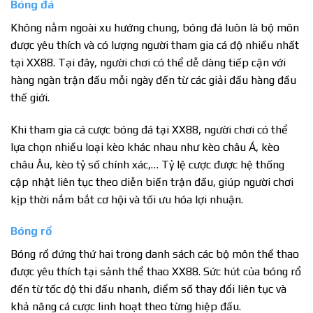
Bóng đá
Không nằm ngoài xu hướng chung, bóng đá luôn là bộ môn
được yêu thích và có lượng người tham gia cá độ nhiều nhất
tại XX88. Tại đây, người chơi có thể dễ dàng tiếp cận với
hàng ngàn trận đấu mỗi ngày đến từ các giải đấu hàng đầu
thế giới.
Khi tham gia cá cược bóng đá tại XX88, người chơi có thể
lựa chọn nhiều loại kèo khác nhau như kèo châu Á, kèo
châu Âu, kèo tỷ số chính xác,… Tỷ lệ cược được hệ thống
cập nhật liên tục theo diễn biến trận đấu, giúp người chơi
kịp thời nắm bắt cơ hội và tối ưu hóa lợi nhuận.
Bóng rổ
Bóng rổ đứng thứ hai trong danh sách các bộ môn thể thao
được yêu thích tại sảnh thể thao XX88. Sức hút của bóng rổ
đến từ tốc độ thi đấu nhanh, điểm số thay đổi liên tục và
khả năng cá cược linh hoạt theo từng hiệp đấu.