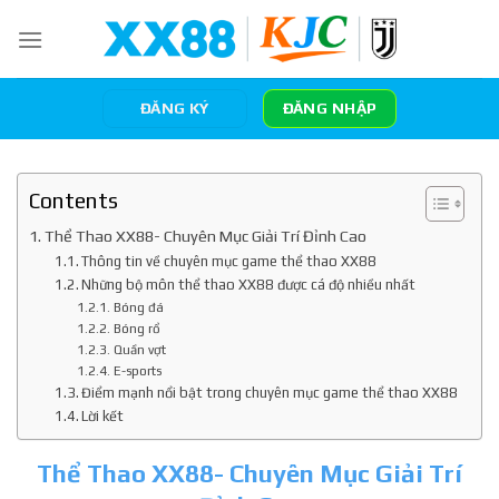
Skip
to
content
ĐĂNG KÝ
ĐĂNG NHẬP
Contents
Thể Thao XX88- Chuyên Mục Giải Trí Đỉnh Cao
Thông tin về chuyên mục game thể thao XX88
Những bộ môn thể thao XX88 được cá độ nhiều nhất
Bóng đá
Bóng rổ
Quần vợt
E-sports
Điểm mạnh nổi bật trong chuyên mục game thể thao XX88
Lời kết
Thể Thao XX88- Chuyên Mục Giải Trí